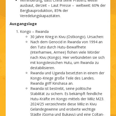
Verhinderung, dass China seine Präsenz weiter
ausbaut, derzeit – Laut Presse – weltweit: 60% der
Bergbauproduktion, 85% der
Veredelungskapazitäten.
Ausgangslage
Kongo – Rwanda
30 Jahre Krieg in Kivu (Ostkongo). Ursachen:
Nach dem Genocid in Rwanda von 1994 an
den Tutsi durch Hutu-Bewaffnete
(Interhamwe, Armee) flohen viele Mörder
nach Kivu (Kongo). Hier verbündeten sie sich
mit kongolesischen Hutu, um Rwanda zu
destabilisieren.
Rwanda und Uganda besetzten in einem der
Kongo-Kriege große Teile des Landes.
Rwanda griff Kinshasa an.
Rwanda ist bestrebt, seine politische
Stabilität zu sichern. Es bekämpft feindliche
Hutu-Kräfte im Kongo mittels der Miliz M23.
2024/25 verzeichnete diese Miliz in Kivu
Geländegewinne und eroberte wichtige
Städte (Goma und Bukavu) und eine Coltan-