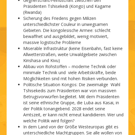
Gegnerschaft/Feindschaft zwischen den
Präsidenten Tshisekedi (Kongo) und Kagame
(Rwanda)
Sicherung des Friedens gegen Milizen
unterschiedlichster Couleur in unwegsamen
Gebieten. Die kongolesische Armee: schlecht
bewaffnet und ausgebildet, wenig motiviert,
massive logistische Probleme
Miserable Infrastruktur (keine Eisenbahn, fast keine
Allwetterstraßen, weite Urwaldgebiete zwischen
Kinshasa und Kivu)
Abbau von Rohstoffen – moderne Technik oder
minimale Technik und viele Arbeitskräfte, beide
Möglichkeiten sind mit hohen Risiken verbunden.
Politische Situation Kongos: Die zweimalige Wahl
Tshisekedis zum Präsidenten war von massiven
Betrugsvorwürfen begleitet. Mit dem Präsidenten
ist seine ethnische Gruppe, die Luba aus Kasai, in
der Politik tonangebend. 2028 endet seine
Amtszeit, er kann nicht erneut kandidieren. Wer und
welche Politik wird folgen?
In dem Land von der Größe Westeuropas gibt es
unterschiedliche Machtgruppen. Sie alle wollen von