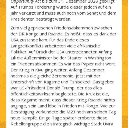
Opportunity Act
bis zum 31. Dezember 2028 gebilligt.
Auf Trumps Forderung wurde dieser jedoch auf ein
Jahr verkürzt und muss auch noch vom Senat und dem
Präsidenten bestätigt werden.
Zum viel gepriesenen Friedensabkommen zwischen
der DR Kongo und Ruanda: Es heißt, dass es dank der
USA zustande kam. Für das Ende dieses
Langzeitkonflikts arbeiteten viele afrikanische
Politiker. Auf Druck der USA unterzeichneten Anfang
Juli die Außenminister beider Staaten in Washington
ein Friedensabkommen. Es war das Papier nicht wert.
Der Krieg in Kivu ging weiter. Anfang Dezember
nochmals die gleiche Zeremonie, jetzt mit der
Unterschrift von Kagame und Tshisekedi. Gastgeber
war US-Präsident Donald Trump, der das alles
öffentlichkeitswirksam begleitete. Die Krux ist die,
dass Kagame meint, dass dieser Krieg Ruanda nichts
anginge, sein Land lebe in Frieden mit Kongo. Wie zur
Bestätigung verkündete die M23 noch am selben Tag
neue Kämpfe. Einige Tage später eroberte diese
Rebellengruppe die strategisch wichtige Stadt Uvira