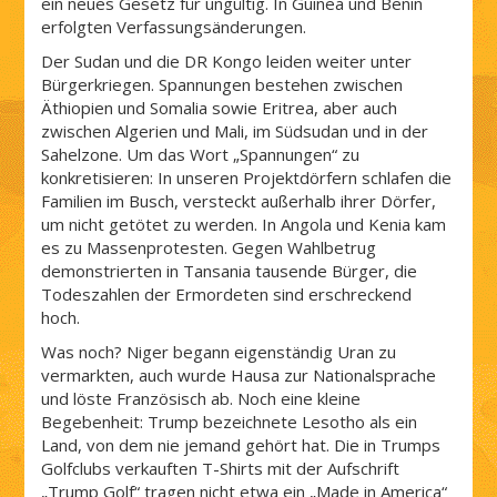
ein neues Gesetz für ungültig. In Guinea und Benin
erfolgten Verfassungsänderungen.
Der Sudan und die DR Kongo leiden weiter unter
Bürgerkriegen. Spannungen bestehen zwischen
Äthiopien und Somalia sowie Eritrea, aber auch
zwischen Algerien und Mali, im Südsudan und in der
Sahelzone. Um das Wort „Spannungen“ zu
konkretisieren: In unseren Projektdörfern schlafen die
Familien im Busch, versteckt außerhalb ihrer Dörfer,
um nicht getötet zu werden. In Angola und Kenia kam
es zu Massenprotesten. Gegen Wahlbetrug
demonstrierten in Tansania tausende Bürger, die
Todeszahlen der Ermordeten sind erschreckend
hoch.
Was noch? Niger begann eigenständig Uran zu
vermarkten, auch wurde Hausa zur Nationalsprache
und löste Französisch ab. Noch eine kleine
Begebenheit: Trump bezeichnete Lesotho als ein
Land, von dem nie jemand gehört hat. Die in Trumps
Golfclubs verkauften T-Shirts mit der Aufschrift
„Trump Golf“ tragen nicht etwa ein „Made in America“