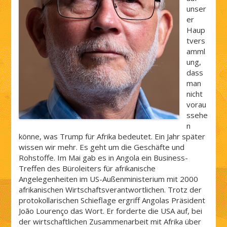
unser
er
Haup
tvers
amml
ung,
dass
man
nicht
vorau
ssehe
n
könne, was Trump für Afrika bedeutet. Ein Jahr später
wissen wir mehr. Es geht um die Geschäfte und
Rohstoffe. Im Mai gab es in Angola ein Business-
Treffen des Büroleiters für afrikanische
Angelegenheiten im US-Außenministerium mit 2000
afrikanischen Wirtschaftsverantwortlichen. Trotz der
protokollarischen Schieflage ergriff Angolas Präsident
João Lourenço das Wort. Er forderte die USA auf, bei
der wirtschaftlichen Zusammenarbeit mit Afrika über