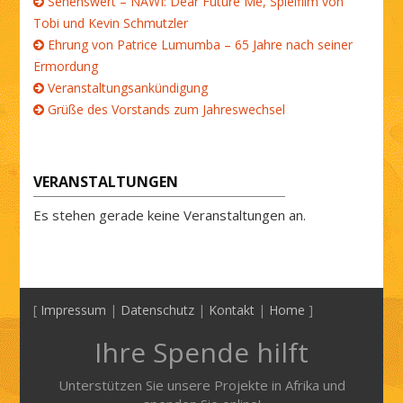
Sehenswert – NAWI: Dear Future Me, Spielfilm von
Tobi und Kevin Schmutzler
Ehrung von Patrice Lumumba – 65 Jahre nach seiner
Ermordung
Veranstaltungsankündigung
Grüße des Vorstands zum Jahreswechsel
VERANSTALTUNGEN
Es stehen gerade keine Veranstaltungen an.
[
Impressum
|
Datenschutz
|
Kontakt
|
Home
]
Ihre Spende hilft
Unterstützen Sie unsere Projekte in Afrika und