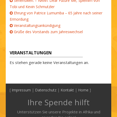
Sehenswert – NAWI: Dear Future Me, Spielfilm von
Tobi und Kevin Schmutzler
Ehrung von Patrice Lumumba – 65 Jahre nach seiner
Ermordung
Veranstaltungsankündigung
Grüße des Vorstands zum Jahreswechsel
VERANSTALTUNGEN
Es stehen gerade keine Veranstaltungen an.
[
Impressum
|
Datenschutz
|
Kontakt
|
Home
]
Ihre Spende hilft
Unterstützen Sie unsere Projekte in Afrika und