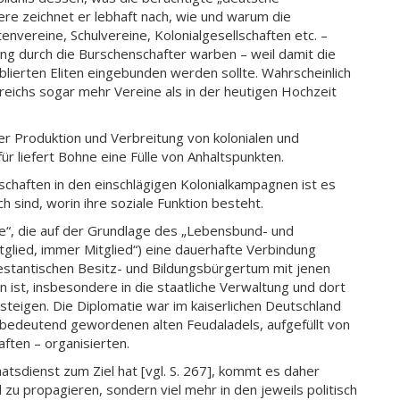
ere zeichnet er lebhaft nach, wie und warum die
tenvereine, Schulvereine, Kolonialgesellschaften etc. –
ng durch die Burschenschafter warben – weil damit die
blierten Eliten eingebunden werden sollte. Wahrscheinlich
reichs sogar mehr Vereine als in der heutigen Hochzeit
r Produktion und Verbreitung von kolonialen und
ür liefert Bohne eine Fülle von Anhaltspunkten.
nschaften in den einschlägigen Kolonialkampagnen ist es
h sind, worin ihre soziale Funktion besteht.
e“, die auf der Grundlage des „Lebensbund- und
itglied, immer Mitglied“) eine dauerhafte Verbindung
stantischen Besitz- und Bildungsbürgertum mit jenen
n ist, insbesondere in die staatliche Verwaltung und dort
steigen. Die Diplomatie war im kaiserlichen Deutschland
unbedeutend gewordenen alten Feudaladels, aufgefüllt von
aften – organisierten.
atsdienst zum Ziel hat [vgl. S. 267], kommt es daher
zu propagieren, sondern viel mehr in den jeweils politisch