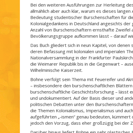
Bei den weiteren Ausführungen zur Herleitung de
allmählich aber auch klar, warum es dieses langen 
Bedeutung studentischer Burschenschaften für di
Kolonialgedankens in Deutschland angesichts de
Anzahl von Burschenschaftern ernsthafte Zweifel 
Bevölkerungsgruppe aufkommen lässt – darauf wi
Das Buch gliedert sich in neun Kapitel, von denen
deren Befassung mit kolonialen und imperialen Th
Nationalversammlung in der Frankfurter Paulskirc
die Weimarer Republik bis in die Gegenwart – aus
Wilhelminische Kaiserzeit.
Bohne verfolgt sein Thema mit Feuereifer und Akr
– insbesondere den burschenschaftlichen Blättern 
burschenschaftliche Geschichtsforschung – lässt er
und undokumentiert. Auf der Basis dieser und ander
politischen Debatten unter den Burschenschaftern 
die Themen Kolonialismus, Imperialismus und auc
aufgeführten „-ismen“ genau bedeuten, kümmert d
jedoch den Vorzug, dass eher großzügig bei der
Darüber hinaus liefert Bohne ein sehr plastisches