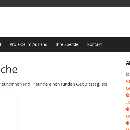
d
Projekte im Ausland
Ihre Spende
Kontakt
A
sche
Va
Freundinnen und Freunde einen runden Geburtstag, sie
G
„k
Ge
Hi