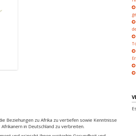
g
d
To
E
V
E
die Beziehungen zu Afrika zu vertiefen sowie Kenntnisse
Afrikanern in Deutschland zu verbreiten.
ement und wünscht Ihnen weiterhin Gesundheit und