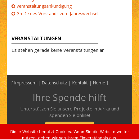
Veranstaltungsankündigung
Grüße des Vorstands zum Jahreswechsel
VERANSTALTUNGEN
Es stehen gerade keine Veranstaltungen an.
[
Impressum
|
Datenschutz
|
Kontakt
|
Home
]
Ihre Spende hilft
Unterstützen Sie unsere Projekte in Afrika und
spenden Sie online!
Mehr Informationen
Diese Website benutzt Cookies. Wenn Sie die Website weiter
nutzen, gehen wir von Ihrem Einverständnis aus.