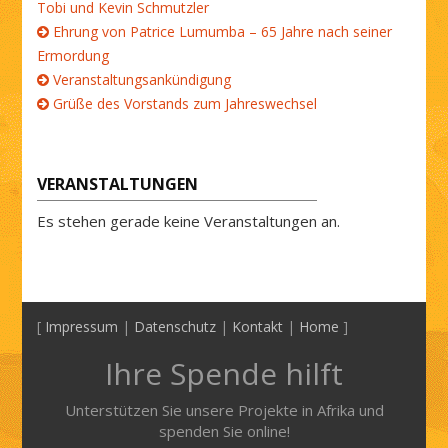
Tobi und Kevin Schmutzler
Ehrung von Patrice Lumumba – 65 Jahre nach seiner
Ermordung
Veranstaltungsankündigung
Grüße des Vorstands zum Jahreswechsel
VERANSTALTUNGEN
Es stehen gerade keine Veranstaltungen an.
[
Impressum
|
Datenschutz
|
Kontakt
|
Home
]
Ihre Spende hilft
Unterstützen Sie unsere Projekte in Afrika und
spenden Sie online!