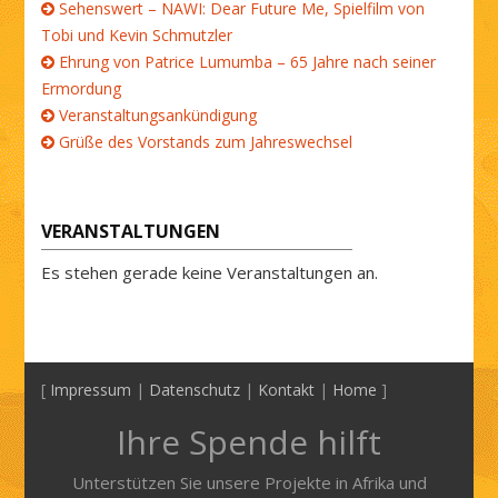
Sehenswert – NAWI: Dear Future Me, Spielfilm von
Tobi und Kevin Schmutzler
Ehrung von Patrice Lumumba – 65 Jahre nach seiner
Ermordung
Veranstaltungsankündigung
Grüße des Vorstands zum Jahreswechsel
VERANSTALTUNGEN
Es stehen gerade keine Veranstaltungen an.
[
Impressum
|
Datenschutz
|
Kontakt
|
Home
]
Ihre Spende hilft
Unterstützen Sie unsere Projekte in Afrika und