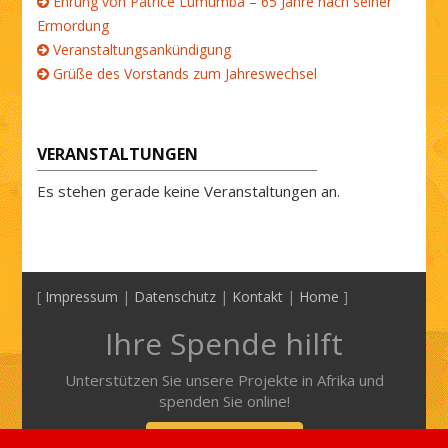
Ehrung von Patrice Lumumba – 65 Jahre nach seiner
Ermordung
Veranstaltungsankündigung
Grüße des Vorstands zum Jahreswechsel
VERANSTALTUNGEN
Es stehen gerade keine Veranstaltungen an.
[
Impressum
|
Datenschutz
|
Kontakt
|
Home
]
Ihre Spende hilft
Unterstützen Sie unsere Projekte in Afrika und
spenden Sie online!
Mehr Informationen