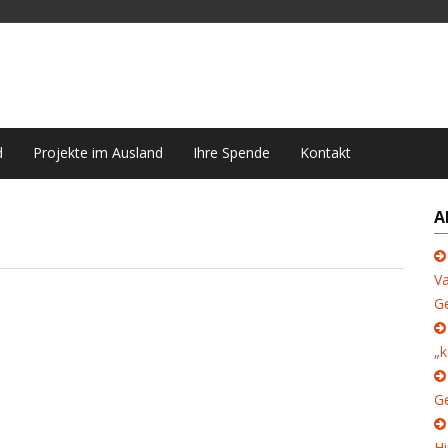
d
Projekte im Ausland
Ihre Spende
Kontakt
A
Va
G
„k
Ge
Hi