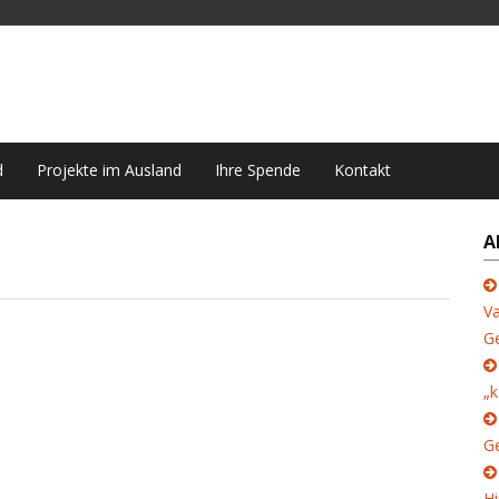
d
Projekte im Ausland
Ihre Spende
Kontakt
A
Va
G
„k
Ge
Hi