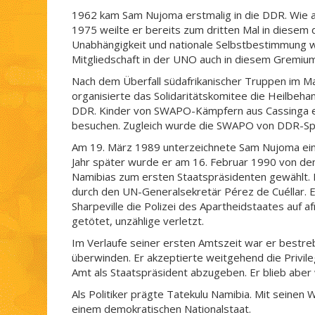
1962 kam Sam Nujoma erstmalig in die DDR. Wie and
1975 weilte er bereits zum dritten Mal in diesem
Unabhängigkeit und nationale Selbstbestimmung wu
Mitgliedschaft in der UNO auch in diesem Gremium
Nach dem Überfall südafrikanischer Truppen im Ma
organisierte das Solidaritätskomitee die Heilbeh
DDR. Kinder von SWAPO-Kämpfern aus Cassinga erhie
besuchen. Zugleich wurde die SWAPO von DDR-Spez
Am 19. März 1989 unterzeichnete Sam Nujoma ein 
Jahr später wurde er am 16. Februar 1990 von d
Namibias zum ersten Staatspräsidenten gewählt. 
durch den UN-Generalsekretär Pérez de Cuéllar. E
Sharpeville die Polizei des Apartheidstaates auf
getötet, unzählige verletzt.
Im Verlaufe seiner ersten Amtszeit war er bestreb
überwinden. Er akzeptierte weitgehend die Privileg
Amt als Staatspräsident abzugeben. Er blieb aber 
Als Politiker prägte Tatekulu Namibia. Mit sein
einem demokratischen Nationalstaat.