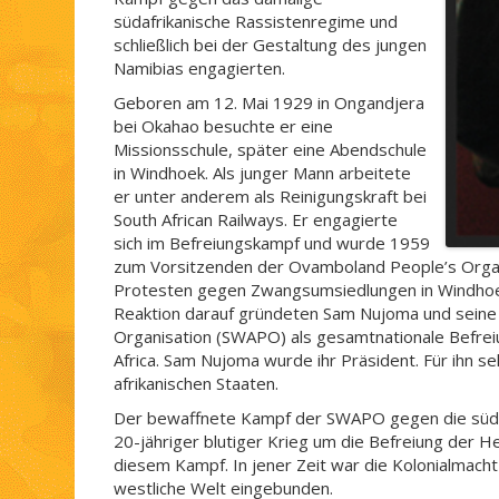
südafrikanische Rassistenregime und
schließlich bei der Gestaltung des jungen
Namibias engagierten.
Geboren am 12. Mai 1929 in Ongandjera
bei Okahao besuchte er eine
Missionsschule, später eine Abendschule
in Windhoek. Als junger Mann arbeitete
er unter anderem als Reinigungskraft bei
South African Railways. Er engagierte
sich im Befreiungskampf und wurde 1959
zum Vorsitzenden der Ovamboland People’s Organ
Protesten gegen Zwangsumsiedlungen in Windhoek. 
Reaktion darauf gründeten Sam Nujoma und seine M
Organisation (SWAPO) als gesamtnationale Befrei
Africa. Sam Nujoma wurde ihr Präsident. Für ihn se
afrikanischen Staaten.
Der bewaffnete Kampf der SWAPO gegen die südaf
20-jähriger blutiger Krieg um die Befreiung der 
diesem Kampf. In jener Zeit war die Kolonialmacht 
westliche Welt eingebunden.