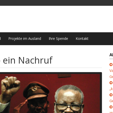
d
Projekte im Ausland
Ihre Spende
Kontakt
A
– ein Nachruf
Va
G
„k
Ge
Hi