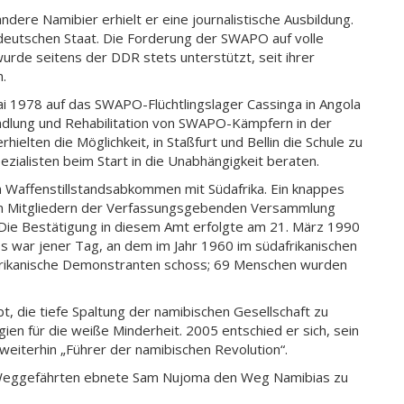
ere Namibier erhielt er eine journalistische Ausbildung.
 deutschen Staat. Die Forderung der SWAPO auf volle
rde seitens der DDR stets unterstützt, seit ihrer
.
i 1978 auf das SWAPO-Flüchtlingslager Cassinga in Angola
andlung und Rehabilitation von SWAPO-Kämpfern in der
lten die Möglichkeit, in Staßfurt und Bellin die Schule zu
ialisten beim Start in die Unabhängigkeit beraten.
Waffenstillstandsabkommen mit Südafrika. Ein knappes
en Mitgliedern der Verfassungsgebenden Versammlung
Die Bestätigung in diesem Amt erfolgte am 21. März 1990
s war jener Tag, an dem im Jahr 1960 im südafrikanischen
 afrikanische Demonstranten schoss; 69 Menschen wurden
t, die tiefe Spaltung der namibischen Gesellschaft zu
ien für die weiße Minderheit. 2005 entschied er sich, sein
weiterhin „Führer der namibischen Revolution“.
en Weggefährten ebnete Sam Nujoma den Weg Namibias zu