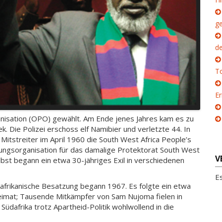
g
d
To
E
isation (OPO) gewählt. Am Ende jenes Jahres kam es zu
Die Polizei erschoss elf Namibier und verletzte 44. In
itstreiter im April 1960 die South West Africa People’s
ungsorganisation für das damalige Protektorat South West
V
lbst begann ein etwa 30-jähriges Exil in verschiedenen
E
rikanische Besatzung begann 1967. Es folgte ein etwa
Heimat; Tausende Mitkämpfer von Sam Nujoma fielen in
Südafrika trotz Apartheid-Politik wohlwollend in die