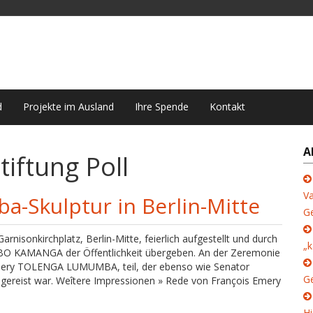
d
Projekte im Ausland
Ihre Spende
Kontakt
A
tiftung Poll
Va
a-Skulptur in Berlin-Mitte
G
isonkirchplatz, Berlin-Mitte, feierlich aufgestellt und durch
„k
O KAMANGA der Öffentlichkeit übergeben. An der Zeremonie
mery TOLENGA LUMUMBA, teil, der ebenso wie Senator
Ge
ereist war. Weîtere Impressionen » Rede von François Emery
Hi