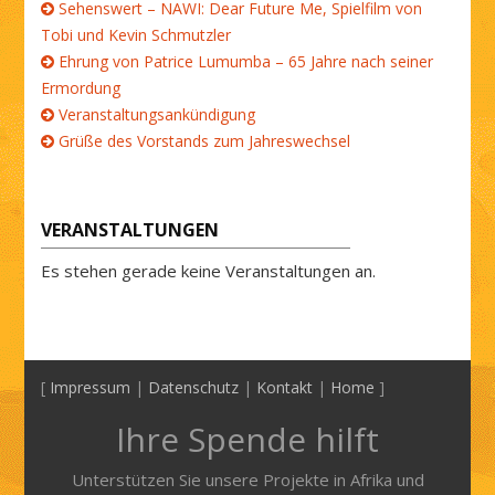
Sehenswert – NAWI: Dear Future Me, Spielfilm von
Tobi und Kevin Schmutzler
Ehrung von Patrice Lumumba – 65 Jahre nach seiner
Ermordung
Veranstaltungsankündigung
Grüße des Vorstands zum Jahreswechsel
VERANSTALTUNGEN
Es stehen gerade keine Veranstaltungen an.
[
Impressum
|
Datenschutz
|
Kontakt
|
Home
]
Ihre Spende hilft
Unterstützen Sie unsere Projekte in Afrika und