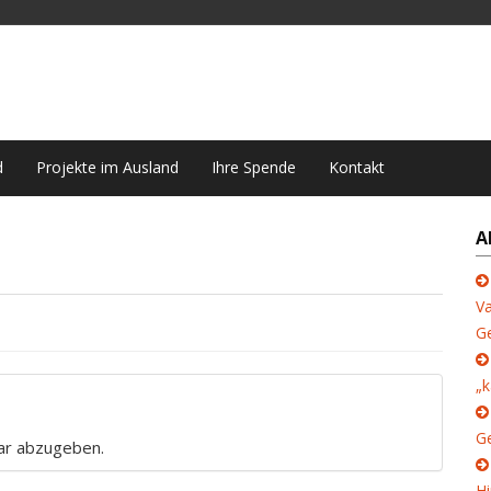
d
Projekte im Ausland
Ihre Spende
Kontakt
A
Va
G
„k
Ge
ar abzugeben.
Hi