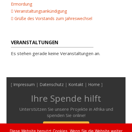
Ermordung
Veranstaltungsankündigung
Grüße des Vorstands zum Jahreswechsel
VERANSTALTUNGEN
Es stehen gerade keine Veranstaltungen an.
[
Impressum
|
Datenschutz
|
Kontakt
|
Home
]
Ihre Spende hilft
Unterstützen Sie unsere Projekte in Afrika und
spenden Sie online!
Mehr Informationen
Diese Website benutzt Cookies. Wenn Sie die Website weiter