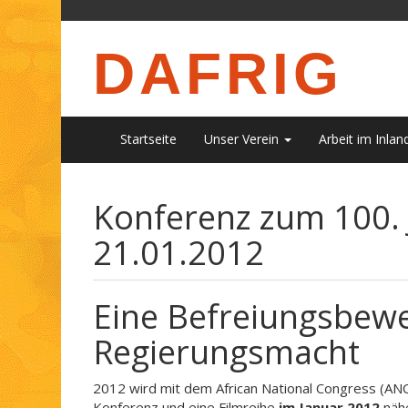
DAFRIG
Startseite
Unser Verein
Arbeit im Inlan
Konferenz zum 100.
21.01.2012
Eine Befreiungsbew
Regierungsmacht
2012 wird mit dem African National Congress (ANC) 
Konferenz und eine Filmreihe
im Januar 2012
nähe