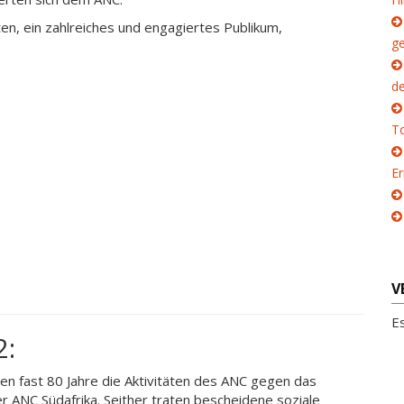
ten, ein zahlreiches und engagiertes Publikum,
g
d
To
E
V
E
2:
ten fast 80 Jahre die Aktivitäten des ANC gegen das
er ANC Südafrika. Seither traten bescheidene soziale