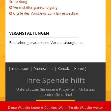
Ermordung
Veranstaltungsankündigung
Grüße des Vorstands zum Jahreswechsel
VERANSTALTUNGEN
Es stehen gerade keine Veranstaltungen an.
[
Impressum
|
Datenschutz
|
Kontakt
|
Home
]
Ihre Spende hilft
Unterstützen Sie unsere Projekte in Afrika und
spenden Sie online!
Mehr Informationen
Diese Website benutzt Cookies. Wenn Sie die Website weiter