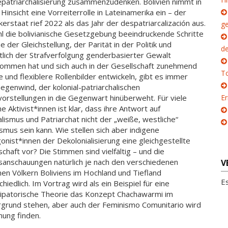
patriarchalisierung zusammenzudenken. Bolivien nimmt in
 Hinsicht eine Vorreiterrolle in Lateinamerika ein – der
lkerstaat rief 2022 als das Jahr der despatriarcalización aus.
g
 die bolivianische Gesetzgebung beeindruckende Schritte
e der Gleichstellung, der Parität in der Politik und
d
htlich der Strafverfolgung genderbasierter Gewalt
ommen hat und sich auch in der Gesellschaft zunehmend
To
e und flexiblere Rollenbilder entwickeln, gibt es immer
egenwind, der kolonial-patriarchalischen
orstellungen in die Gegenwart hinüberweht. Für viele
E
e Aktivist*innen ist klar, dass ihre Antwort auf
alismus und Patriarchat nicht der „weiße, westliche“
smus sein kann. Wie stellen sich aber indigene
onist*innen der Dekolonialisierung eine gleichgestellte
schaft vor? Die Stimmen sind vielfältig – und die
anschauungen natürlich je nach den verschiedenen
V
nen Völkern Boliviens im Hochland und Tiefland
E
hiedlich. Im Vortrag wird als ein Beispiel für eine
patorische Theorie das Konzept Chachawarmi im
grund stehen, aber auch der Feminismo Comunitario wird
ung finden.