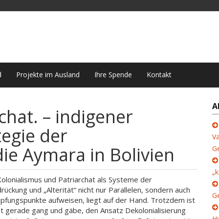
d
Projekte im Ausland
Ihre Spende
Kontakt
A
chat. – indigener
egie der
Va
die Aymara in Bolivien
G
„k
olonialismus und Patriarchat als Systeme der
rückung und „Alterität“ nicht nur Parallelen, sondern auch
Ge
pfungspunkte aufweisen, liegt auf der Hand. Trotzdem ist
ht gerade gang und gäbe, den Ansatz Dekolonialisierung
Hi