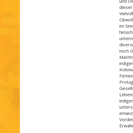
und De
dieser
Vielvö
Obwohl
im Sinn
hinsic
untern
divers
noch G
Machtv
indigen
Koloni
Femini
Protag
Gesell
Lebens
indige
untersc
emanzi
Vorder
Erwähn