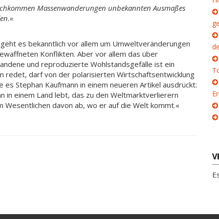
re Nachkommen Massenwanderungen unbekannten Ausmaßes
en.«
g
 geht es bekanntlich vor allem um Umweltveränderungen
d
ewaffneten Konflikten. Aber vor allem das über
tandene und reproduzierte Wohlstandsgefälle ist ein
To
n redet, darf von der polarisierten Wirtschaftsentwicklung
ie es Stephan Kaufmann in einem neueren Artikel ausdrückt:
E
an in einem Land lebt, das zu den Weltmarktverlierern
im Wesentlichen davon ab, wo er auf die Welt kommt.«
V
E