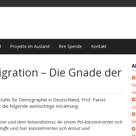
d
Projekte im Ausland
Ihre Spende
Kontakt
A
gration – Die Gnade der
Va
G
tuhls für Demographie in Deutschland, Prof. Parviz
 die folgende weitsichtige Vorahnung:
„k
Ge
ution und dem Kolonialismus: An einem Pol konzentrierten sich
stoffe und hier konzentrierten sich Armut und
Hi