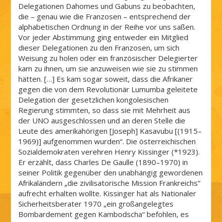
Delegationen Dahomes und Gabuns zu beobachten,
die – genau wie die Franzosen – entsprechend der
alphabetischen Ordnung in der Reihe vor uns saßen.
Vor jeder Abstimmung ging entweder ein Mitglied
dieser Delegationen zu den Franzosen, um sich
Weisung zu holen oder ein französischer Delegierter
kam zu ihnen, um sie anzuweisen wie sie zu stimmen
hätten. […] Es kam sogar soweit, dass die Afrikaner
gegen die von dem Revolutionär Lumumba geleitete
Delegation der gesetzlichen kongolesischen
Regierung stimmten, so dass sie mit Mehrheit aus
der UNO ausgeschlossen und an deren Stelle die
Leute des amerikahörigen [Joseph] Kasavubu [(1915–
1969)] aufgenommen wurden“. Die österreichischen
Sozialdemokraten verehren Henry Kissinger (*1923).
Er erzählt, dass Charles De Gaulle (1890–1970) in
seiner Politik gegenüber den unabhängig gewordenen
Afrikaländern „die zivilisatorische Mission Frankreichs“
aufrecht erhalten wollte. Kissinger hat als Nationaler
Sicherheitsberater 1970 „ein großangelegtes
Bombardement gegen Kambodscha“ befohlen, es