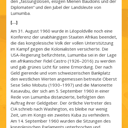
den „fassungslosen, eisigen Mienen Baudoins und der
Diplomaten“ und den Jubel der Landsleute von
Lumumba.
[…]
Am 31. August 1960 wurde in Léopoldville noch eine
Konferenz der unabhängigen Staaten Afrikas beendet,
die das kongolesische Volk der vollen Unterstützung
im Kampf gegen die Kolonialisten versicherte. Die
USA-Regierung befürchtete, Lumumba sei in der Lage
ein afrikanischer Fidel Castro (1926–2016) zu werden
und gab grünes Licht für seine Ermordung. Der nach
Geld gierende und vom schweizerischen Bankplatz
den westlichen Werten angemessen betreute Oberst
Sese Seko Mobutu (1930–1997) und die Marionette
Kasavubu, der sich am 5. September 1960 in einer
Rede von Lumumba distanzierte, befolgten den
Auftrag ihrer Geldgeber. Der örtliche Vertreter des
CIA schrieb nach Washington, es bleibe nur wenig
Zeit, um im Kongo ein zweites Kuba zu verhindern.
Am 14. September 1960 wurden die Sitzungen des
kongolesischen Parlaments unterbrochen und