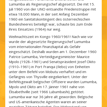
Lumumba als Regierungschef abgesetzt. Die mit 15.
Juli 1960 von der UNO entsandte Friedenstruppe mit
etwa 18.000 Mann, in der seit Anfang Dezember
1960 ein Sanitätskontingent des österreichischen
Bundesheeres beteiligt war, schaute bis zum Ende
ihres Einsatzes (1964) nur weg.
Weihnachtszeit im Kongo 1960/1961! Nach wie vor
wurde der abgesetzte Regierungschef Lumumba
vom internationalen Finanzkapital als Gefahr
eingeschätzt. Deshalb wurden am 1. Dezember 1960
Patrice Lumumba, Verteidigungsminister Maurice
Mpolo (1928–1961) und Senatspräsident Josef Okito
(1910–1961) in Port Franqui (Ilebo) von Einheiten
unter dem Befehl von Mobutu verhaftet und im
Gefängnis von Thysville eingekerkert. Unter der
Befehlsgewalt belgischer Offiziere wurden Lumumba,
Mpolo und Okito am 17. Jänner 1961 nahe von
Élisabethville (seit 1966 Lubumbashi) getötet.
Lumumba war nur 36 Jahre alt geworden. Belgische
und US-amerikanische Agenten waren an seiner
gezielten Tötung beteiligt. Der Widerstand von