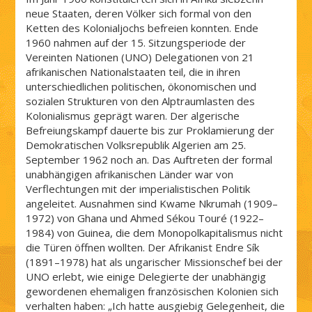
neue Staaten, deren Völker sich formal von den
Ketten des Kolonialjochs befreien konnten. Ende
1960 nahmen auf der 15. Sitzungsperiode der
Vereinten Nationen (UNO) Delegationen von 21
afrikanischen Nationalstaaten teil, die in ihren
unterschiedlichen politischen, ökonomischen und
sozialen Strukturen von den Alptraumlasten des
Kolonialismus geprägt waren. Der algerische
Befreiungskampf dauerte bis zur Proklamierung der
Demokratischen Volksrepublik Algerien am 25.
September 1962 noch an. Das Auftreten der formal
unabhängigen afrikanischen Länder war von
Verflechtungen mit der imperialistischen Politik
angeleitet. Ausnahmen sind Kwame Nkrumah (1909–
1972) von Ghana und Ahmed Sékou Touré (1922–
1984) von Guinea, die dem Monopolkapitalismus nicht
die Türen öffnen wollten. Der Afrikanist Endre Sík
(1891–1978) hat als ungarischer Missionschef bei der
UNO erlebt, wie einige Delegierte der unabhängig
gewordenen ehemaligen französischen Kolonien sich
verhalten haben: „Ich hatte ausgiebig Gelegenheit, die