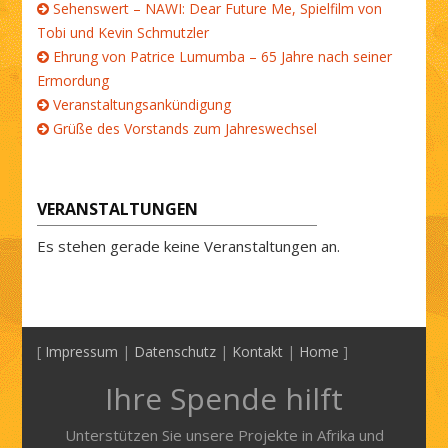
Sehenswert – NAWI: Dear Future Me, Spielfilm von
Tobi und Kevin Schmutzler
Ehrung von Patrice Lumumba – 65 Jahre nach seiner
Ermordung
Veranstaltungsankündigung
Grüße des Vorstands zum Jahreswechsel
VERANSTALTUNGEN
Es stehen gerade keine Veranstaltungen an.
[
Impressum
|
Datenschutz
|
Kontakt
|
Home
]
Ihre Spende hilft
Unterstützen Sie unsere Projekte in Afrika und