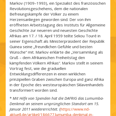
Markov (1909–1993), ein Spezialist des französischen
Revolutionsgeschehens, dem die nationalen
Befreiungskämpfe der Völker zu einem
Herzensanliegen geworden sind. Der von ihm
eröffneten Arbeitstagung des Instituts für Allgemeine
Geschichte zur neueren und neuesten Geschichte
Afrikas am 17. / 18. April 1959 teilte Sekou Touré in
seiner Eigenschaft als Ministerpräsident der Republik
Guinea seine „freundlichen Gefühle und besten
Wünsche“ mit. Markov erklärte die „Versammlung als
Gruß – dem Afrikanischen Freiheitstag den
kämpfenden Völkern Afrikas“. Markov stellt in seinem
Vortrag fest, wie die graduellen
Entwicklungsdifferenzen in einen wirklichen
prinzipiellen Graben zwischen Europa und ganz Afrika
in der Epoche des westeuropäischen Sklavenhandels
transformiert worden sind.
*
Mit Hilfe von Spenden hat die DAFRIG das Lumumba-
Denkmal an seinem ursprünglichen Standort am 15.
Januar 2011 wiedererrichtet.
(
https://www.nd-
aktuell.de/artikel/186677.lumumba-denkmal-in-