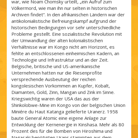
war, wie Noam Chomsky urteilt, „ein Aufruf zum
Völkermord, wie man ihn nur selten in historischen
Archiven findet“. In den afrikanischen Ländern war der
antikolonialistische Befreiungskampf aufgrund der
historischen Bedingungen vor sehr unterschiedliche
Probleme gestellt. Eine sozialistische Revolution mit
der Umwandlung der alten kolonialistischen
Verhältnisse war im Kongo nicht am Horizont, es
fehlte an entschlossenen einheimischen Kadern, an
Technologie und Infrastruktur und an der Zeit.
Belgische, britische und US-amerikanische
Unternehmen hatten nur die Riesenprofite
versprechende Ausbeutung der reichen
kongolesischen Vorkommen an Kupfer, Kobalt,
Diamanten, Gold, Zinn, Mangan und Zink im Sinne.
Kriegswichtig waren der USA das aus der
Shinkolobwe-Mine im Kongo von der belgischen Union
Miniére du Haut Katanga gelieferte Uranerz. 1958
baute General Atomic eine eigene Anlage zur
Entwicklung der Kernenergie in Kinshasa. Mehr als 80
Prozent des für die Bomben von Hiroshima und
Nagasaki benötigten Urans stammten aus dem