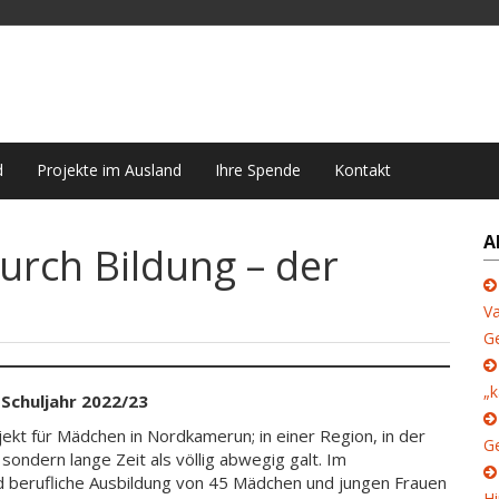
d
Projekte im Ausland
Ihre Spende
Kontakt
A
rch Bildung – der
Va
G
„k
Schuljahr 2022/23
ekt für Mädchen in Nord­kamerun; in einer Region, in der
Ge
ondern lange Zeit als völlig abwegig galt. Im
nd berufliche Ausbildung von 45 Mädchen und jungen Frauen
Hi