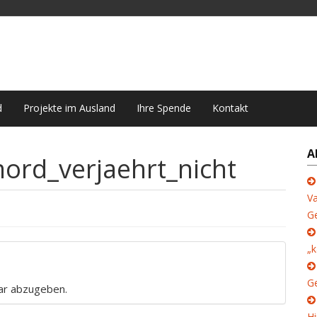
d
Projekte im Ausland
Ihre Spende
Kontakt
A
ord_verjaehrt_nicht
Va
G
„k
Ge
ar abzugeben.
Hi