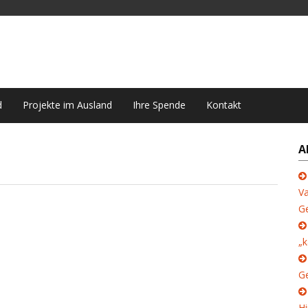
d
Projekte im Ausland
Ihre Spende
Kontakt
A
Va
G
„k
Ge
Hi