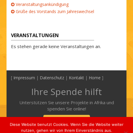
Veranstaltungsankündigung
Grüße des Vorstands zum Jahreswechsel
VERANSTALTUNGEN
Es stehen gerade keine Veranstaltungen an.
[
Impressum
|
Datenschutz
|
Kontakt
|
Home
]
Ihre Spende hilft
Unterstützen Sie unsere Projekte in Afrika und
spenden Sie online!
Mehr Informationen
Diese Website benutzt Cookies. Wenn Sie die Website weiter
nutzen, gehen wir von Ihrem Einverständnis aus.