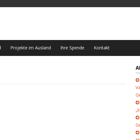
d
Projekte im Ausland
Ihre Spende
Kontakt
A
Va
G
„k
Ge
Hi