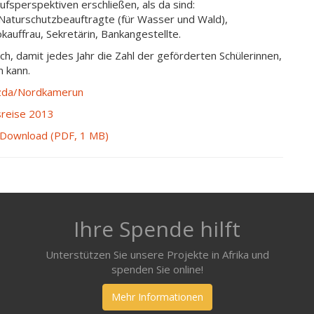
ufsperspektiven erschließen, als da sind:
Naturschutzbeauftragte (für Wasser und Wald),
okauffrau, Sekretärin, Bankangestellte.
h, damit jedes Jahr die Zahl der geförderten Schülerinnen,
 kann.
Guzda/Nordkamerun
sreise 2013
m Download (PDF, 1 MB)
Ihre Spende hilft
Unterstützen Sie unsere Projekte in Afrika und
spenden Sie online!
Mehr Informationen