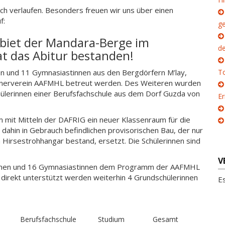
ich verlaufen. Besonders freuen wir uns über einen
f:
g
ebiet der Mandara-Berge im
d
 das Abitur bestanden!
n und 11 Gymnasiastinnen aus den Bergdörfern M’lay,
To
tnerverein AAFMHL betreut werden. Des Weiteren wurden
hülerinnen einer Berufsfachschule aus dem Dorf Guzda von
E
 mit Mitteln der DAFRIG ein neuer Klassenraum für die
 dahin in Gebrauch befindlichen provisorischen Bau, der nur
Hirsestrohhangar bestand, ersetzt. Die Schülerinnen sind
V
rinnen und 16 Gymnasiastinnen dem Programm der AAFMHL
 direkt unterstützt werden weiterhin 4 Grundschülerinnen
E
Berufsfachschule
Studium
Gesamt