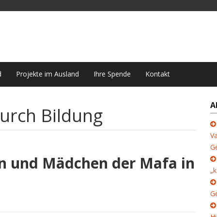
d
Projekte im Ausland
Ihre Spende
Kontakt
A
urch Bildung
Va
G
en und Mädchen der Mafa in
„k
Ge
Hi