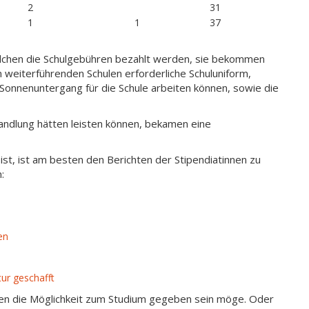
2
31
1
1
37
ädchen die Schulgebühren bezahlt werden, sie bekommen
en weiterführenden Schulen erforderliche Schuluniform,
 Sonnenuntergang für die Schule arbeiten können, sowie die
handlung hätten leisten können, bekamen eine
t, ist am besten den Berichten der Stipendiatinnen zu
:
en
tur geschafft
hen die Möglichkeit zum Studium gegeben sein möge. Oder