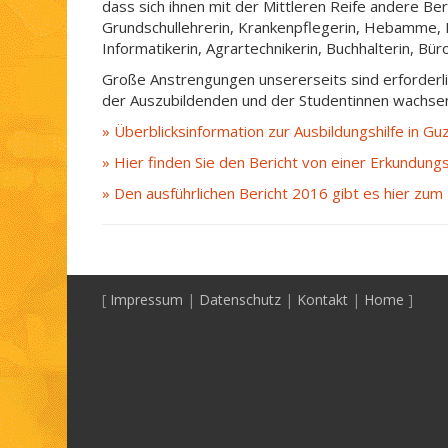
dass sich ihnen mit der Mittleren Reife andere Ber
Grundschullehrerin, Krankenpflegerin, Hebamme, 
Informatikerin, Agrartechnikerin, Buchhalterin, Bür
Große Anstrengungen unsererseits sind erforderlic
der Auszubildenden und der Studentinnen wachsen
» Überblicksinformation zur Ausbildungshilfe in 
» Hier finden Sie den Bericht von einer Erkundung
» Den ausführlichen Bericht 2016 gibt es hier zu
[
Impressum
|
Datenschutz
|
Kontakt
|
Home
]