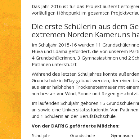
Das Jahr 2016 ist für das Projekt äußerst erfolgre
vorläufigen Höhepunkt im gesamten Projektverlau
Die erste Schülerin aus dem G
extremen Norden Kameruns hat
Im Schuljahr 2015-16 wurden 11 Grundschülerinne
Huva und Ldama gefördert, die von unserem Par
4 Grundschülerinnen, 3 Gymnasiastinnen und 2 Sc
PatInnen unterstützt.
Während des letzten Schuljahres konnte außerdem
Grundschule in M’lay gebaut werden, der einen bis
aus einer halbhohen Trockensteinmauer mit einem 
nun besser vor Wind, Sonne und Regen geschützt.
Im laufenden Schuljahr gehören 15 Grundschüle
an sowie eine Universitätsstudentin. Von Patinnen
und 1 Schülerin an der Berufsfachschule.
Von der DAFRIG geförderte Mädchen:
Schuljahr
Grundschule
Gymnasium