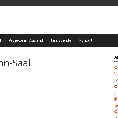
d
Projekte im Ausland
Ihre Spende
Kontakt
A
nn-Saal
Va
G
„k
Ge
Hi