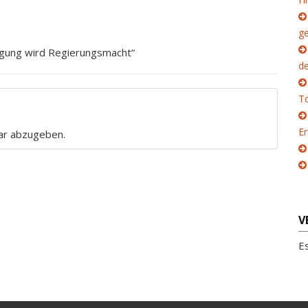
g
egung wird Regierungsmacht“
d
To
E
ar abzugeben.
V
E