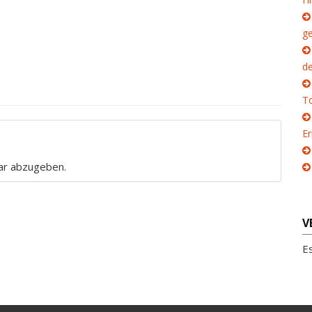
g
d
To
E
ar abzugeben.
V
E