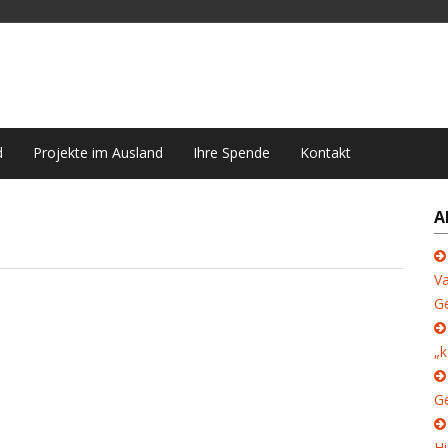
d
Projekte im Ausland
Ihre Spende
Kontakt
A
Va
G
„k
Ge
Hi