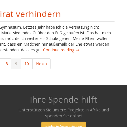
rat verhindern
Gymnasium. Letztes Jahr habe ich die Versetzung nicht
Markt siedendes Öl über den Fuß gelaufen ist. Das hat mich
is möchte ich weiter zur Schule gehen. Meine Eltern wollen
lernt, dass ein Mädchen nur außerhalb der Ehe etwas werden
 verstanden, dass es gut
Continue reading →
8
9
10
Next ›
Ihre Spende hilft
Unterstützen Sie unsere Projekte in Afrika und
spenden Sie online!
Mehr Informationen