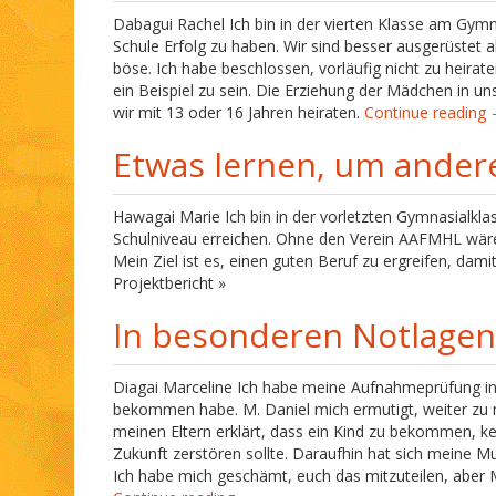
Dabagui Rachel Ich bin in der vierten Klasse am Gymn
Schule Erfolg zu haben. Wir sind besser ausgerüstet a
böse. Ich habe beschlossen, vorläufig nicht zu heira
ein Beispiel zu sein. Die Erziehung der Mädchen in un
wir mit 13 oder 16 Jahren heiraten.
Continue reading
Etwas lernen, um ander
Hawagai Marie Ich bin in der vorletzten Gymnasialkla
Schulniveau erreichen. Ohne den Verein AAFMHL wäre 
Mein Ziel ist es, einen guten Beruf zu ergreifen, dami
Projektbericht »
In besonderen Notlagen
Diagai Marceline Ich habe meine Aufnahmeprüfung in di
bekommen habe. M. Daniel mich ermutigt, weiter zu m
meinen Eltern erklärt, dass ein Kind zu bekommen, k
Zukunft zerstören sollte. Daraufhin hat sich meine Mu
Ich habe mich geschämt, euch das mitzuteilen, aber 