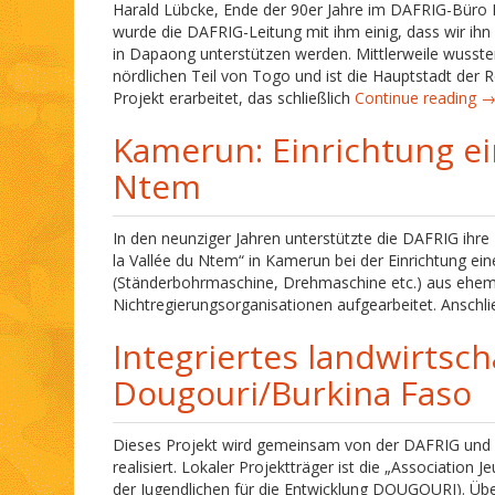
Harald Lübcke, Ende der 90er Jahre im DAFRIG-Büro 
wurde die DAFRIG-Leitung mit ihm einig, dass wir ih
in Dapaong unterstützen werden. Mittlerweile wussten 
nördlichen Teil von Togo und ist die Hauptstadt de
Projekt erarbeitet, das schließlich
Continue reading 
Kamerun: Einrichtung ein
Ntem
In den neunziger Jahren unterstützte die DAFRIG ihr
la Vallée du Ntem“ in Kamerun bei der Einrichtung ei
(Ständerbohrmaschine, Drehmaschine etc.) aus ehem
Nichtregierungsorganisationen aufgearbeitet. Anschl
Integriertes landwirtsch
Dougouri/Burkina Faso
Dieses Projekt wird gemeinsam von der DAFRIG und de
realisiert. Lokaler Projektträger ist die „Associati
der Jugendlichen für die Entwicklung DOUGOURI). Übe