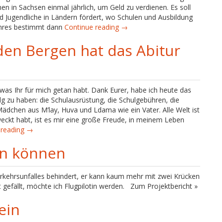
en in Sachsen einmal jährlich, um Geld zu verdienen. Es soll
d Jugendliche in Ländern fördert, wo Schulen und Ausbildung
Jahres bestimmt dann
Continue reading →
 den Bergen hat das Abitur
as Ihr für mich getan habt. Dank Eurer, habe ich heute das
lg zu haben: die Schulausrüstung, die Schulgebühren, die
ädchen aus M’lay, Huva und Ldama wie ein Vater. Alle Welt ist
weckt habt, ist es mir eine große Freude, in meinem Leben
 reading →
en können
rkehrsunfalles behindert, er kann kaum mehr mit zwei Krücken
t gefällt, möchte ich Flugpilotin werden. Zum Projektbericht »
ein