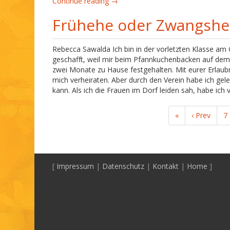
Continue reading →
Frühehe oder Zwangshei
Rebecca Sawalda Ich bin in der vorletzten Klasse am 
geschafft, weil mir beim Pfannkuchenbacken auf dem 
zwei Monate zu Hause festgehalten. Mit eurer Erlaubn
mich verheiraten. Aber durch den Verein habe ich ge
kann. Als ich die Frauen im Dorf leiden sah, habe ich
«
‹ Prev
7
[
Impressum
|
Datenschutz
|
Kontakt
|
Home
]