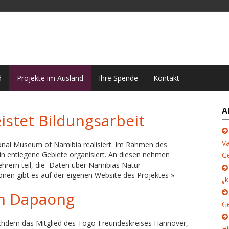
d
Projekte im Ausland
Ihre Spende
Kontakt
A
istet Bildungsarbeit
Va
ional Museum of Namibia realisiert. Im Rahmen des
 entlegene Gebiete organisiert. An diesen nehmen
G
ehrern teil, die Daten über Namibias Natur-
onen gibt es auf der eigenen Website des Projektes »
„k
in Dapaong
Ge
nachdem das Mitglied des Togo-Freundeskreises Hannover,
Hi