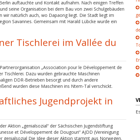
Berlin auftauchte und Kontakt aufnahm. Nach einigen Treffen
n und seine Organisation bei dem Bau von zwei Schulgebäuden
g
wir natürlich auch, wo Dapaong liegt. Die Stadt liegt im
r Region Savannes. Gemeinsam mit Harald Lübcke wurde ein
→
d
er Tischlerei im Vallée du
To
E
e Partnerorganisation „Association pour le Développement de
ner Tischlerei. Dazu wurden gebrauchte Maschinen
aligen DDR-Betrieben besorgt und durch andere
ießend wurden diese Maschinen ins Ntem-Tal verschickt.
aftliches Jugendprojekt in
V
E
r Aktion „genialsozial“ der Sächsischen Jugendstiftung
on Jeunesse et Développement de Dougouri“ AJDD (Vereinigung
r genialsozial Die Idee dieser Aktion stammt aus Norwegen.